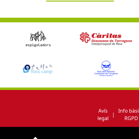
Avís
Info bàs
|
legal
RGPD