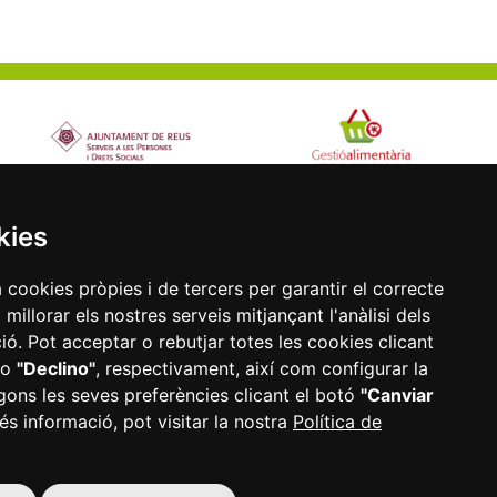
kies
a cookies pròpies i de tercers per garantir el correcte
illorar els nostres serveis mitjançant l'anàlisi dels
ó. Pot acceptar o rebutjar totes les cookies clicant
o
"Declino"
, respectivament, així com configurar la
tat
Configurar
gons les seves preferències clicant el botó
"Canviar
|
cookies
és informació, pot visitar la nostra
Política de