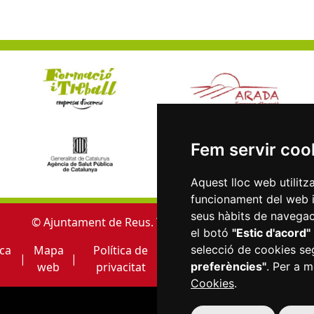
Fem servir coo
Aquest lloc web utilitz
funcionament del web i m
seus hàbits de navegaci
© Ajuntament de Reus. Tots els drets reservats.
el botó
"Estic d'acord"
ica
Mapa
Política de
Política de
Accessibili
selecció de cookies se
|
|
|
|
web
privacitat
Cookies
preferències"
. Per a m
Cookies
.