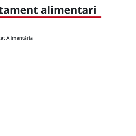
fitament alimentari
tat Alimentària